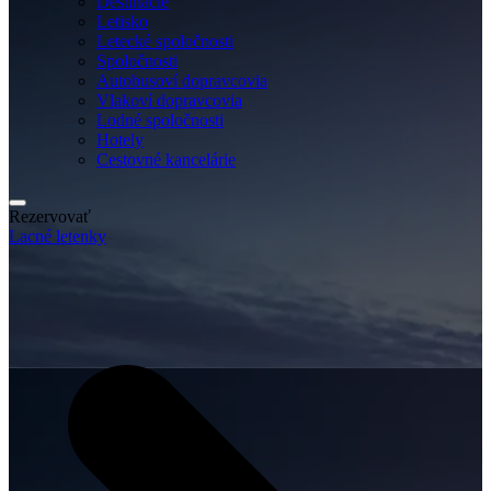
Destinácie
Letisko
Letecké spoločnosti
Spoločnosti
Autobusoví dopravcovia
Vlakoví dopravcovia
Lodné spoločnosti
Hotely
Cestovné kancelárie
Rezervovať
Lacné letenky