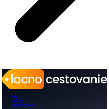
Letenky
Zájazdy
Sprievodcovia