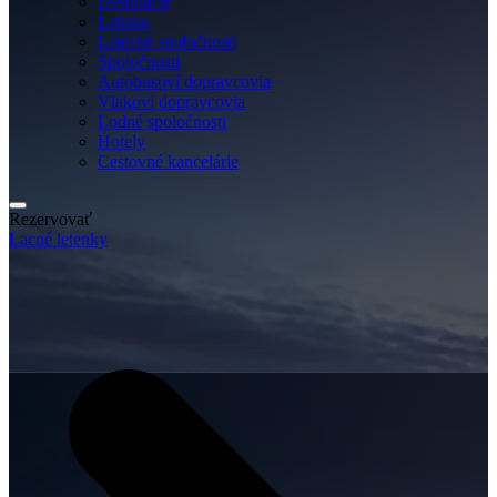
Destinácie
Letisko
Letecké spoločnosti
Spoločnosti
Autobusoví dopravcovia
Vlakoví dopravcovia
Lodné spoločnosti
Hotely
Cestovné kancelárie
Rezervovať
Lacné letenky