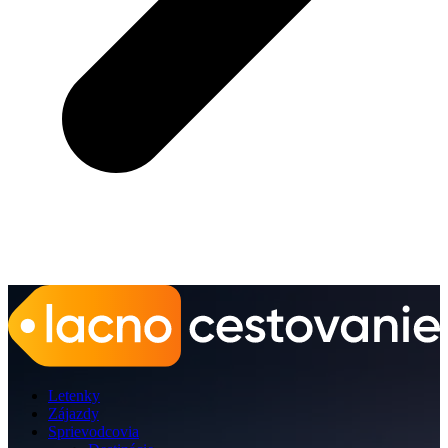
Letenky
Zájazdy
Sprievodcovia