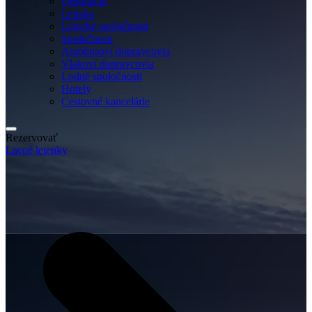
Destinácie
Letisko
Letecké spoločnosti
Spoločnosti
Autobusoví dopravcovia
Vlakoví dopravcovia
Lodné spoločnosti
Hotely
Cestovné kancelárie
Rezervovať
Lacné letenky