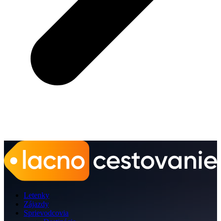
Letenky
Zájazdy
Sprievodcovia