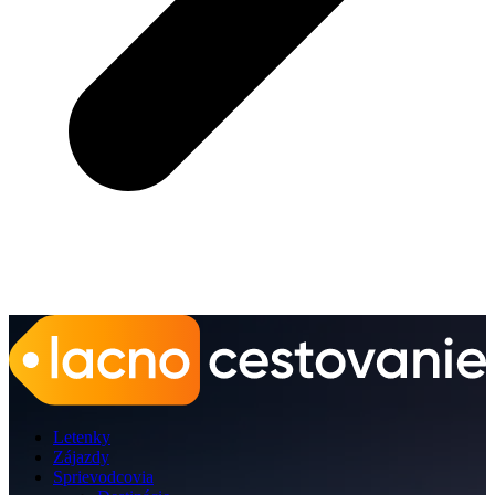
Letenky
Zájazdy
Sprievodcovia