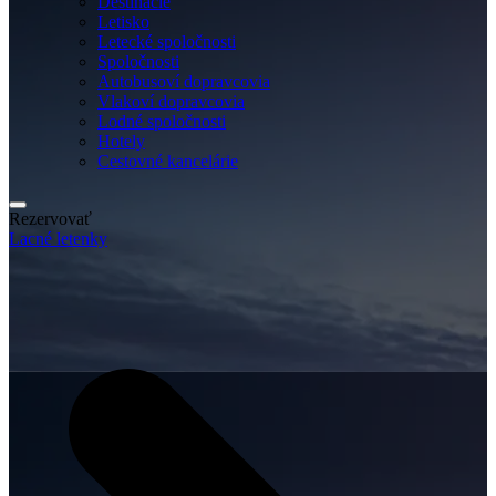
Destinácie
Letisko
Letecké spoločnosti
Spoločnosti
Autobusoví dopravcovia
Vlakoví dopravcovia
Lodné spoločnosti
Hotely
Cestovné kancelárie
Rezervovať
Lacné letenky