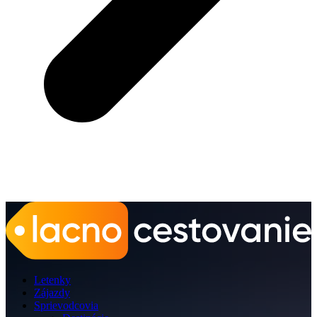
Letenky
Zájazdy
Sprievodcovia