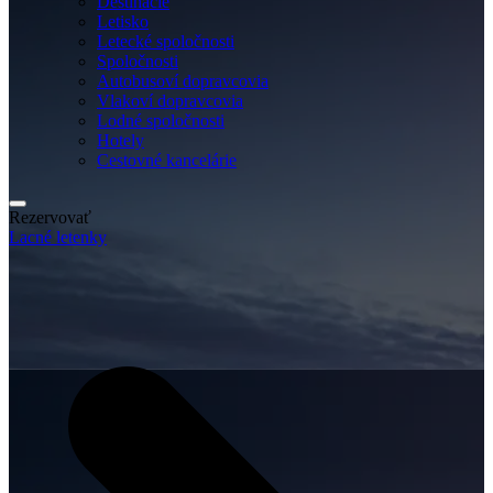
Destinácie
Letisko
Letecké spoločnosti
Spoločnosti
Autobusoví dopravcovia
Vlakoví dopravcovia
Lodné spoločnosti
Hotely
Cestovné kancelárie
Rezervovať
Lacné letenky