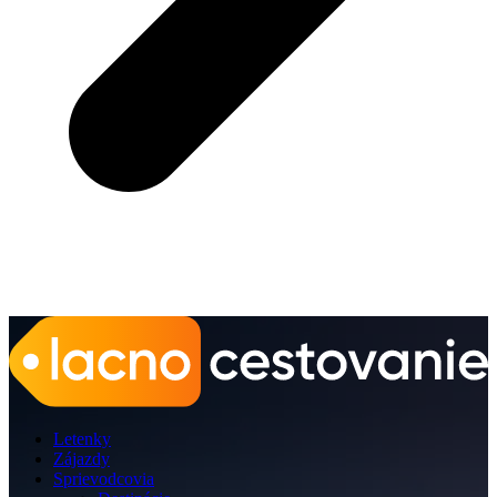
Letenky
Zájazdy
Sprievodcovia