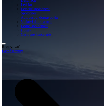
Destinácie
Letisko
Letecké spoločnosti
Spoločnosti
Autobusoví dopravcovia
Vlakoví dopravcovia
Lodné spoločnosti
Hotely
Cestovné kancelárie
Rezervovať
Lacné letenky