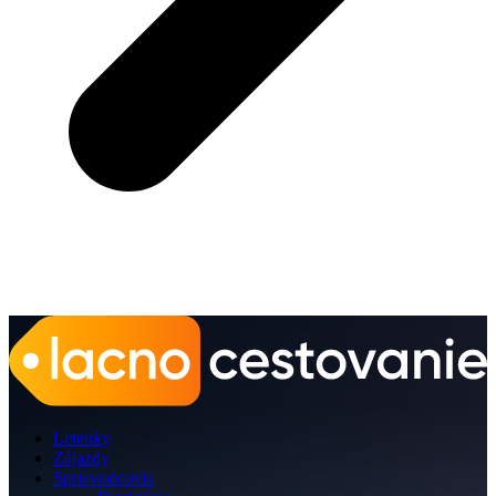
Letenky
Zájazdy
Sprievodcovia