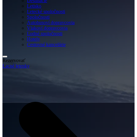
Destinácie
Letisko
Letecké spoločnosti
Spoločnosti
Autobusoví dopravcovia
Vlakoví dopravcovia
Lodné spoločnosti
Hotely
Cestovné kancelárie
Rezervovať
Lacné letenky