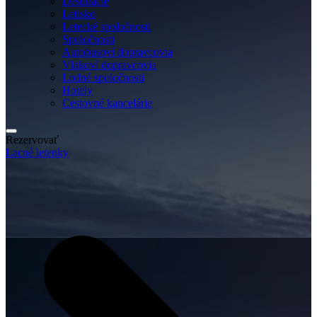
Destinácie
Letisko
Letecké spoločnosti
Spoločnosti
Autobusoví dopravcovia
Vlakoví dopravcovia
Lodné spoločnosti
Hotely
Cestovné kancelárie
Rezervovať
Lacné letenky