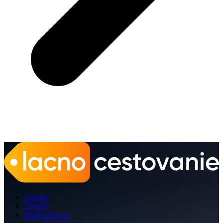
Letenky
Zájazdy
Sprievodcovia