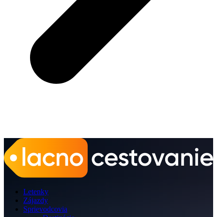
Letenky
Zájazdy
Sprievodcovia