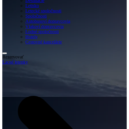
Destinácie
Letisko
Letecké spoločnosti
Spoločnosti
Autobusoví dopravcovia
Vlakoví dopravcovia
Lodné spoločnosti
Hotely
Cestovné kancelárie
Rezervovať
Lacné letenky