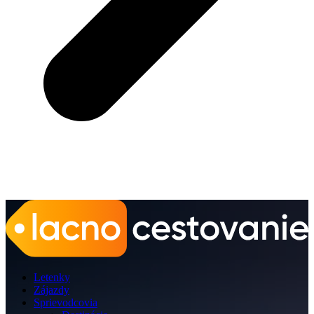
Letenky
Zájazdy
Sprievodcovia