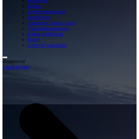
Destinácie
Letisko
Letecké spoločnosti
Spoločnosti
Autobusoví dopravcovia
Vlakoví dopravcovia
Lodné spoločnosti
Hotely
Cestovné kancelárie
Rezervovať
Lacné letenky