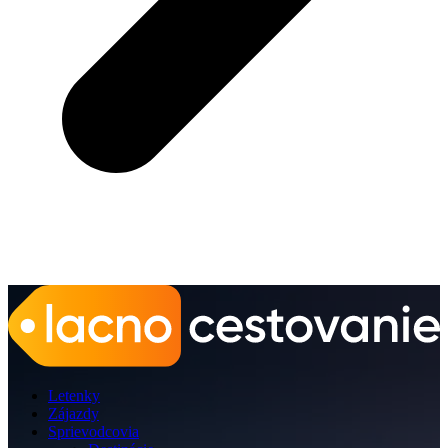
Letenky
Zájazdy
Sprievodcovia