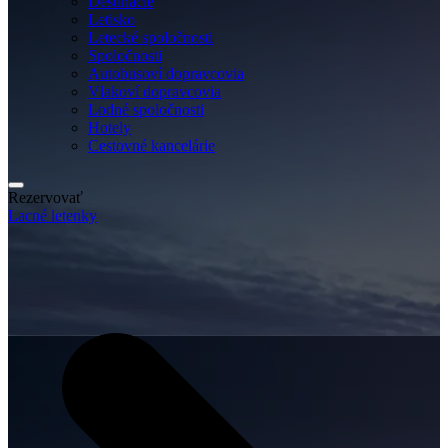
Destinácie
Letisko
Letecké spoločnosti
Spoločnosti
Autobusoví dopravcovia
Vlakoví dopravcovia
Lodné spoločnosti
Hotely
Cestovné kancelárie
Rezervovať
Lacné letenky