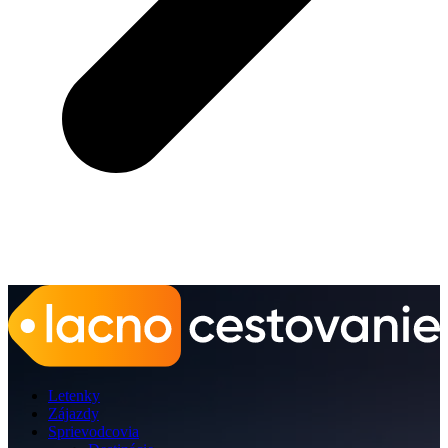
Letenky
Zájazdy
Sprievodcovia