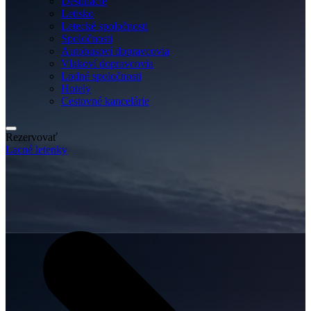
Destinácie
Letisko
Letecké spoločnosti
Spoločnosti
Autobusoví dopravcovia
Vlakoví dopravcovia
Lodné spoločnosti
Hotely
Cestovné kancelárie
Rezervovať
Lacné letenky