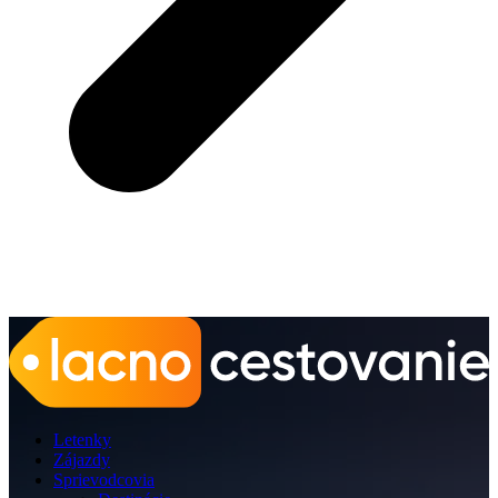
Letenky
Zájazdy
Sprievodcovia