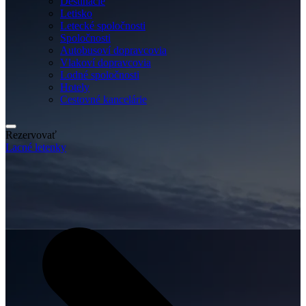
Destinácie
Letisko
Letecké spoločnosti
Spoločnosti
Autobusoví dopravcovia
Vlakoví dopravcovia
Lodné spoločnosti
Hotely
Cestovné kancelárie
Rezervovať
Lacné letenky