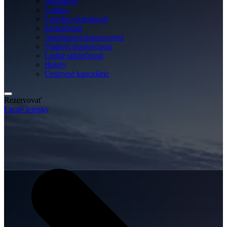
Destinácie
Letisko
Letecké spoločnosti
Spoločnosti
Autobusoví dopravcovia
Vlakoví dopravcovia
Lodné spoločnosti
Hotely
Cestovné kancelárie
Rezervovať
Lacné letenky