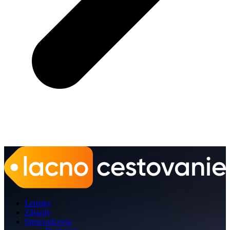
Letenky
Zájazdy
Sprievodcovia