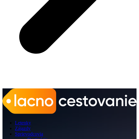
Letenky
Zájazdy
Sprievodcovia