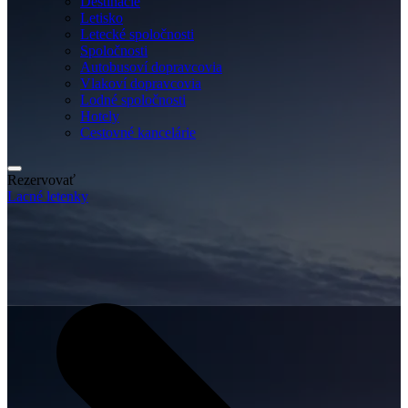
Destinácie
Letisko
Letecké spoločnosti
Spoločnosti
Autobusoví dopravcovia
Vlakoví dopravcovia
Lodné spoločnosti
Hotely
Cestovné kancelárie
Rezervovať
Lacné letenky