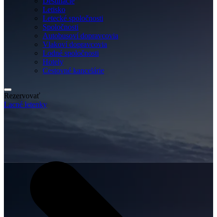
Destinácie
Letisko
Letecké spoločnosti
Spoločnosti
Autobusoví dopravcovia
Vlakoví dopravcovia
Lodné spoločnosti
Hotely
Cestovné kancelárie
Rezervovať
Lacné letenky