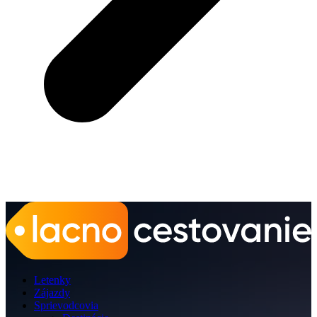
Letenky
Zájazdy
Sprievodcovia