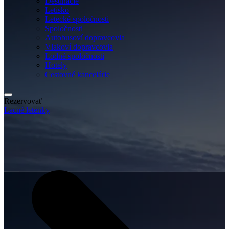
Destinácie
Letisko
Letecké spoločnosti
Spoločnosti
Autobusoví dopravcovia
Vlakoví dopravcovia
Lodné spoločnosti
Hotely
Cestovné kancelárie
Rezervovať
Lacné letenky