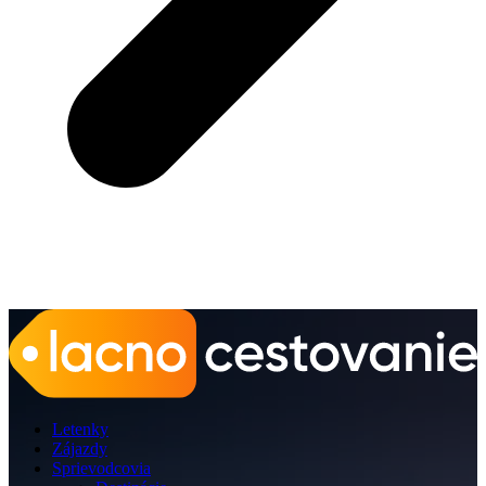
Letenky
Zájazdy
Sprievodcovia