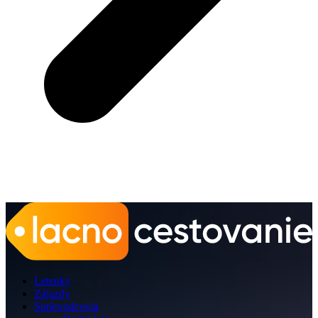
Letenky
Zájazdy
Sprievodcovia