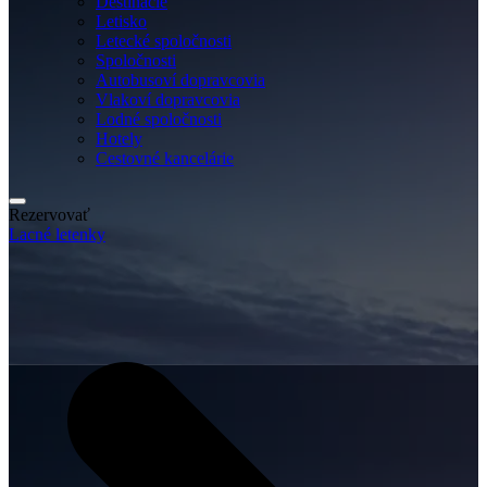
Destinácie
Letisko
Letecké spoločnosti
Spoločnosti
Autobusoví dopravcovia
Vlakoví dopravcovia
Lodné spoločnosti
Hotely
Cestovné kancelárie
Rezervovať
Lacné letenky