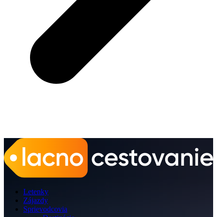
Letenky
Zájazdy
Sprievodcovia