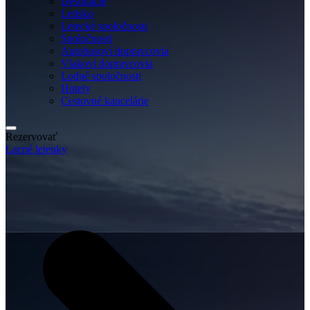
Destinácie
Letisko
Letecké spoločnosti
Spoločnosti
Autobusoví dopravcovia
Vlakoví dopravcovia
Lodné spoločnosti
Hotely
Cestovné kancelárie
Rezervovať
Lacné letenky