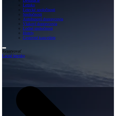
Destinácie
Letisko
Letecké spoločnosti
Spoločnosti
Autobusoví dopravcovia
Vlakoví dopravcovia
Lodné spoločnosti
Hotely
Cestovné kancelárie
Rezervovať
Lacné letenky