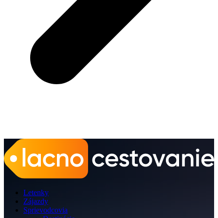
Letenky
Zájazdy
Sprievodcovia