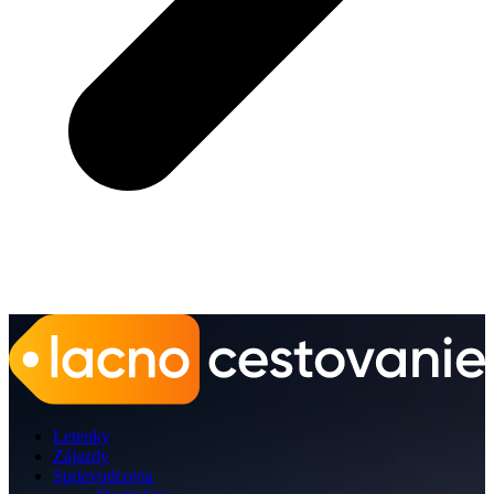
Letenky
Zájazdy
Sprievodcovia