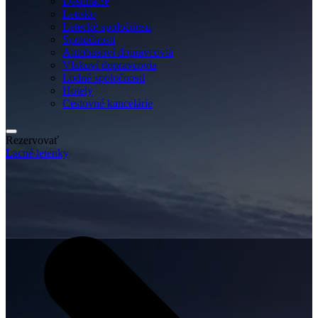
Destinácie
Letisko
Letecké spoločnosti
Spoločnosti
Autobusoví dopravcovia
Vlakoví dopravcovia
Lodné spoločnosti
Hotely
Cestovné kancelárie
Rezervovať
Lacné letenky