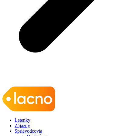
Letenky
Zájazdy
Sprievodcovia