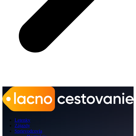
Letenky
Zájazdy
Sprievodcovia