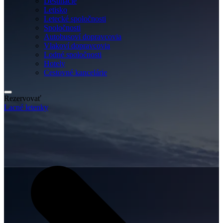
Destinácie
Letisko
Letecké spoločnosti
Spoločnosti
Autobusoví dopravcovia
Vlakoví dopravcovia
Lodné spoločnosti
Hotely
Cestovné kancelárie
Rezervovať
Lacné letenky