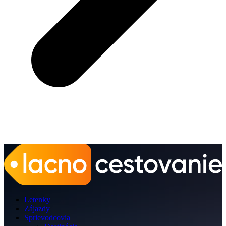
Letenky
Zájazdy
Sprievodcovia