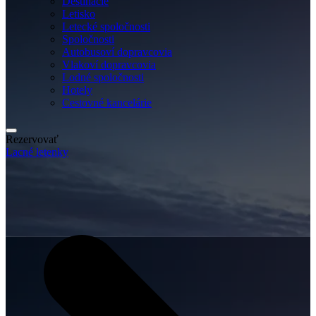
Destinácie
Letisko
Letecké spoločnosti
Spoločnosti
Autobusoví dopravcovia
Vlakoví dopravcovia
Lodné spoločnosti
Hotely
Cestovné kancelárie
Rezervovať
Lacné letenky