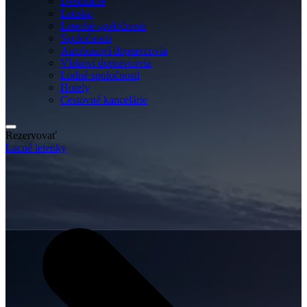
Destinácie
Letisko
Letecké spoločnosti
Spoločnosti
Autobusoví dopravcovia
Vlakoví dopravcovia
Lodné spoločnosti
Hotely
Cestovné kancelárie
Rezervovať
Lacné letenky