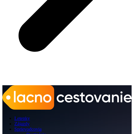
Letenky
Zájazdy
Sprievodcovia