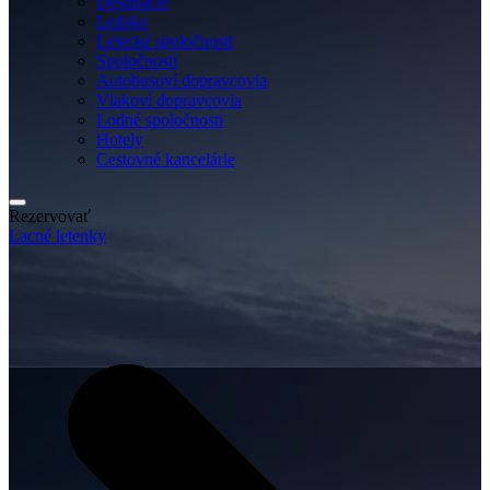
Destinácie
Letisko
Letecké spoločnosti
Spoločnosti
Autobusoví dopravcovia
Vlakoví dopravcovia
Lodné spoločnosti
Hotely
Cestovné kancelárie
Rezervovať
Lacné letenky