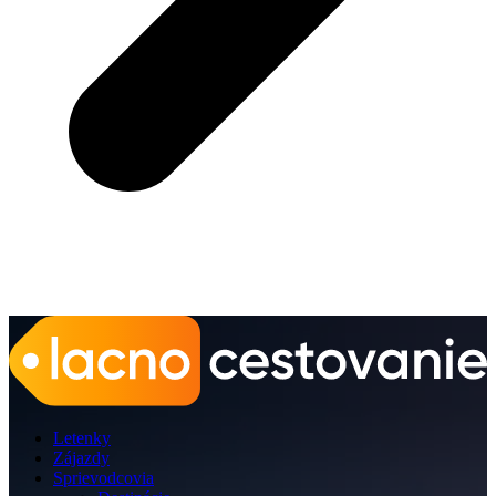
Letenky
Zájazdy
Sprievodcovia