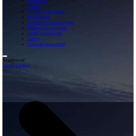
Destinácie
Letisko
Letecké spoločnosti
Spoločnosti
Autobusoví dopravcovia
Vlakoví dopravcovia
Lodné spoločnosti
Hotely
Cestovné kancelárie
Rezervovať
Lacné letenky