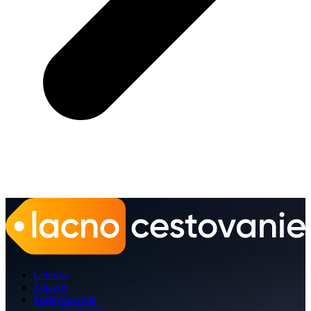
Letenky
Zájazdy
Sprievodcovia