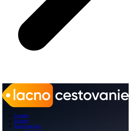
Letenky
Zájazdy
Sprievodcovia