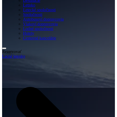
Destinácie
Letisko
Letecké spoločnosti
Spoločnosti
Autobusoví dopravcovia
Vlakoví dopravcovia
Lodné spoločnosti
Hotely
Cestovné kancelárie
Rezervovať
Lacné letenky