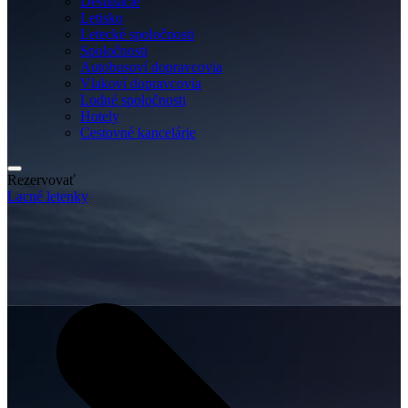
Destinácie
Letisko
Letecké spoločnosti
Spoločnosti
Autobusoví dopravcovia
Vlakoví dopravcovia
Lodné spoločnosti
Hotely
Cestovné kancelárie
Rezervovať
Lacné letenky