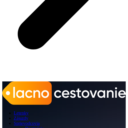
Letenky
Zájazdy
Sprievodcovia