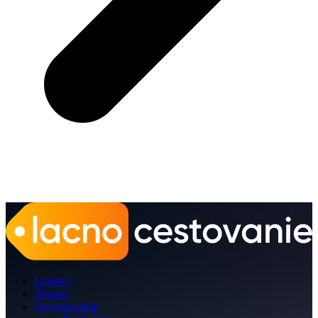
Letenky
Zájazdy
Sprievodcovia