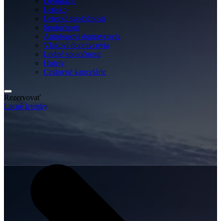
Destinácie
Letisko
Letecké spoločnosti
Spoločnosti
Autobusoví dopravcovia
Vlakoví dopravcovia
Lodné spoločnosti
Hotely
Cestovné kancelárie
Rezervovať
Lacné letenky