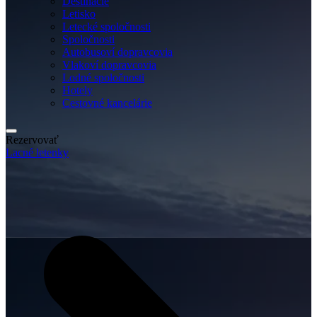
Destinácie
Letisko
Letecké spoločnosti
Spoločnosti
Autobusoví dopravcovia
Vlakoví dopravcovia
Lodné spoločnosti
Hotely
Cestovné kancelárie
Rezervovať
Lacné letenky