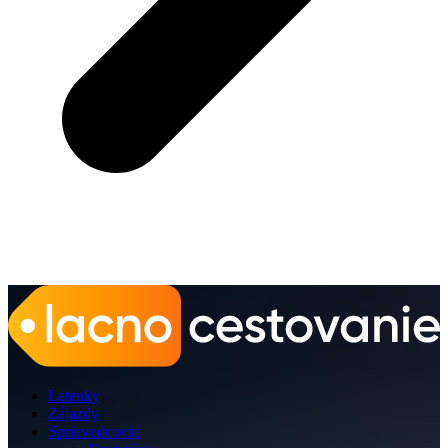
Letenky
Zájazdy
Sprievodcovia