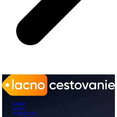
Letenky
Zájazdy
Sprievodcovia