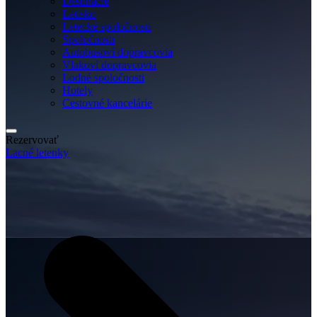
Destinácie
Letisko
Letecké spoločnosti
Spoločnosti
Autobusoví dopravcovia
Vlakoví dopravcovia
Lodné spoločnosti
Hotely
Cestovné kancelárie
Rezervovať
Lacné letenky