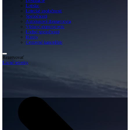
Destinácie
Letisko
Letecké spoločnosti
Spoločnosti
Autobusoví dopravcovia
Vlakoví dopravcovia
Lodné spoločnosti
Hotely
Cestovné kancelárie
Rezervovať
Lacné letenky