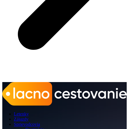
Letenky
Zájazdy
Sprievodcovia