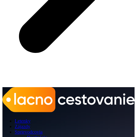
Letenky
Zájazdy
Sprievodcovia