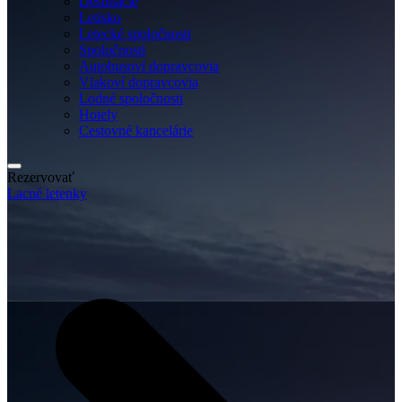
Destinácie
Letisko
Letecké spoločnosti
Spoločnosti
Autobusoví dopravcovia
Vlakoví dopravcovia
Lodné spoločnosti
Hotely
Cestovné kancelárie
Rezervovať
Lacné letenky