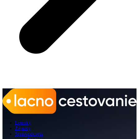
Letenky
Zájazdy
Sprievodcovia