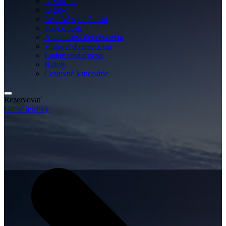
Destinácie
Letisko
Letecké spoločnosti
Spoločnosti
Autobusoví dopravcovia
Vlakoví dopravcovia
Lodné spoločnosti
Hotely
Cestovné kancelárie
Rezervovať
Lacné letenky