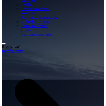
Destinácie
Letisko
Letecké spoločnosti
Spoločnosti
Autobusoví dopravcovia
Vlakoví dopravcovia
Lodné spoločnosti
Hotely
Cestovné kancelárie
Rezervovať
Lacné letenky