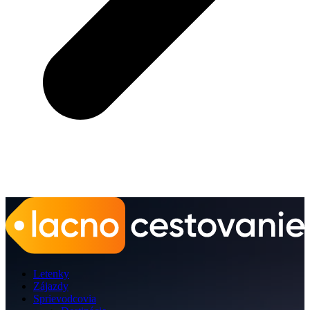
Letenky
Zájazdy
Sprievodcovia