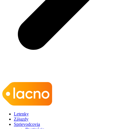
Letenky
Zájazdy
Sprievodcovia