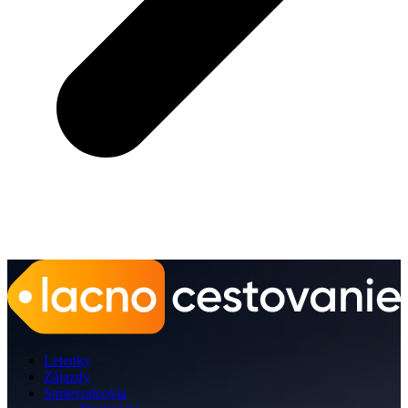
Letenky
Zájazdy
Sprievodcovia