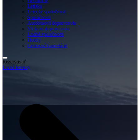
Destinácie
Letisko
Letecké spoločnosti
Spoločnosti
Autobusoví dopravcovia
Vlakoví dopravcovia
Lodné spoločnosti
Hotely
Cestovné kancelárie
Rezervovať
Lacné letenky