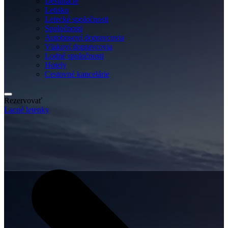
Destinácie
Letisko
Letecké spoločnosti
Spoločnosti
Autobusoví dopravcovia
Vlakoví dopravcovia
Lodné spoločnosti
Hotely
Cestovné kancelárie
Rezervovať
Lacné letenky