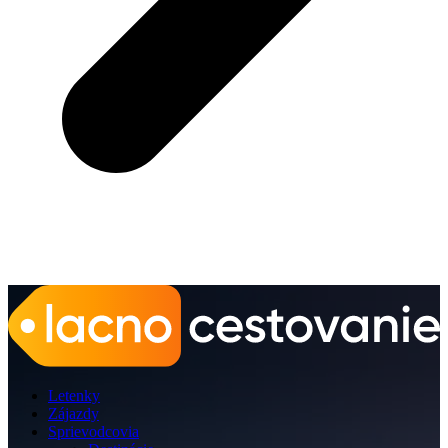
Letenky
Zájazdy
Sprievodcovia