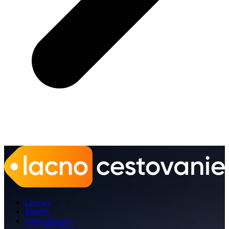
Letenky
Zájazdy
Sprievodcovia