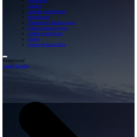
Destinácie
Letisko
Letecké spoločnosti
Spoločnosti
Autobusoví dopravcovia
Vlakoví dopravcovia
Lodné spoločnosti
Hotely
Cestovné kancelárie
Rezervovať
Lacné letenky