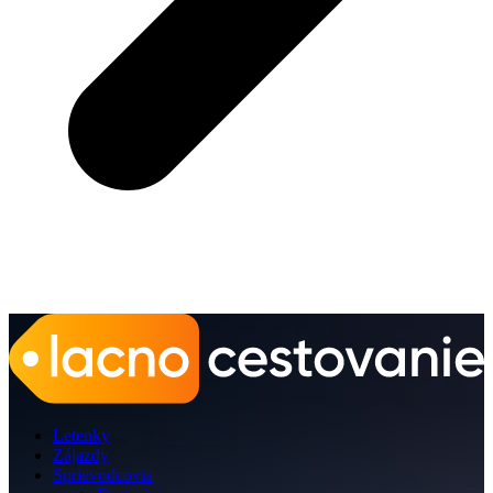
Letenky
Zájazdy
Sprievodcovia