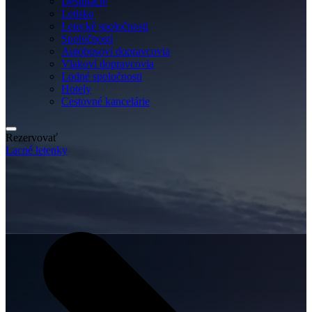
Destinácie
Letisko
Letecké spoločnosti
Spoločnosti
Autobusoví dopravcovia
Vlakoví dopravcovia
Lodné spoločnosti
Hotely
Cestovné kancelárie
Rezervovať
Lacné letenky