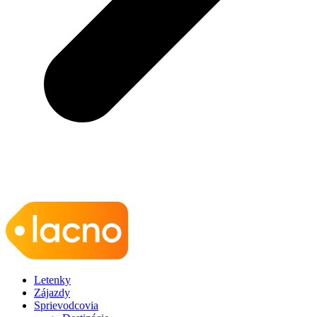
Letenky
Zájazdy
Sprievodcovia