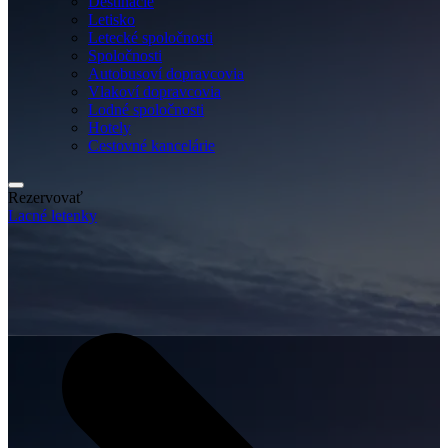
Destinácie
Letisko
Letecké spoločnosti
Spoločnosti
Autobusoví dopravcovia
Vlakoví dopravcovia
Lodné spoločnosti
Hotely
Cestovné kancelárie
Rezervovať
Lacné letenky