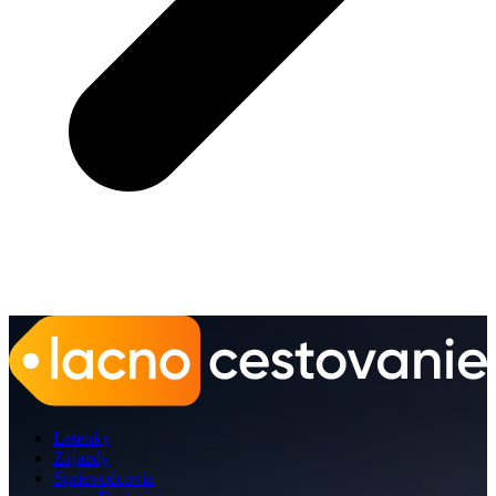
Letenky
Zájazdy
Sprievodcovia