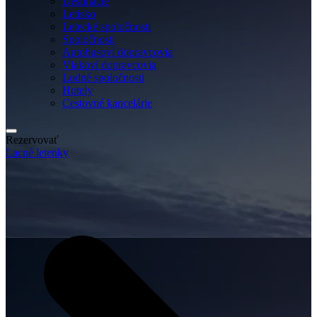
Destinácie
Letisko
Letecké spoločnosti
Spoločnosti
Autobusoví dopravcovia
Vlakoví dopravcovia
Lodné spoločnosti
Hotely
Cestovné kancelárie
Rezervovať
Lacné letenky