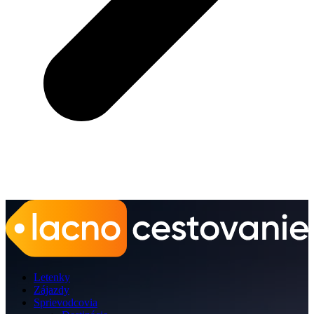
Letenky
Zájazdy
Sprievodcovia