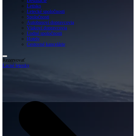
Destinácie
Letisko
Letecké spoločnosti
Spoločnosti
Autobusoví dopravcovia
Vlakoví dopravcovia
Lodné spoločnosti
Hotely
Cestovné kancelárie
Rezervovať
Lacné letenky