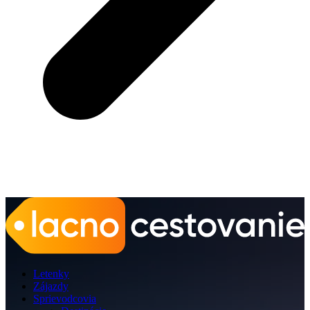
Letenky
Zájazdy
Sprievodcovia