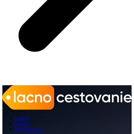
Letenky
Zájazdy
Sprievodcovia