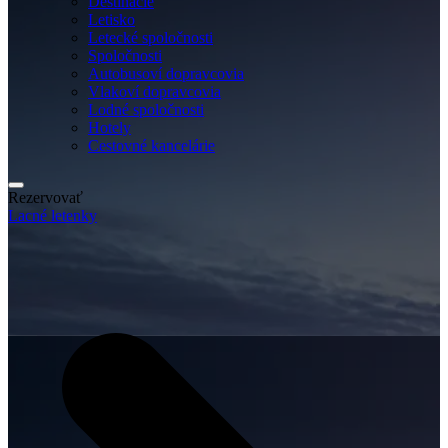
Destinácie
Letisko
Letecké spoločnosti
Spoločnosti
Autobusoví dopravcovia
Vlakoví dopravcovia
Lodné spoločnosti
Hotely
Cestovné kancelárie
Rezervovať
Lacné letenky