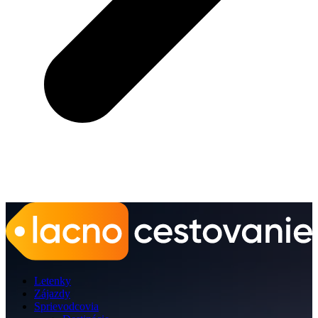
Letenky
Zájazdy
Sprievodcovia