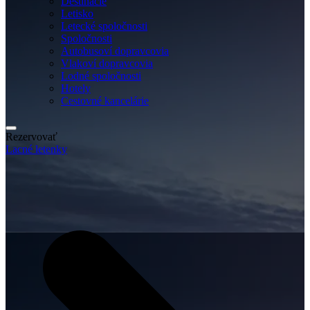
Destinácie
Letisko
Letecké spoločnosti
Spoločnosti
Autobusoví dopravcovia
Vlakoví dopravcovia
Lodné spoločnosti
Hotely
Cestovné kancelárie
Rezervovať
Lacné letenky