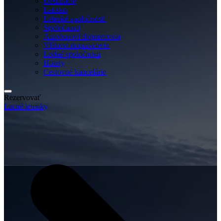
Destinácie
Letisko
Letecké spoločnosti
Spoločnosti
Autobusoví dopravcovia
Vlakoví dopravcovia
Lodné spoločnosti
Hotely
Cestovné kancelárie
Rezervovať
Lacné letenky