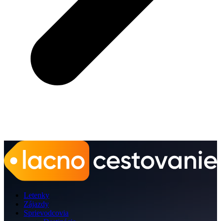
Letenky
Zájazdy
Sprievodcovia