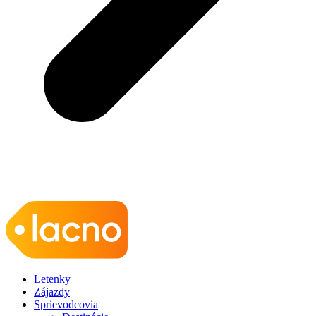
Letenky
Zájazdy
Sprievodcovia