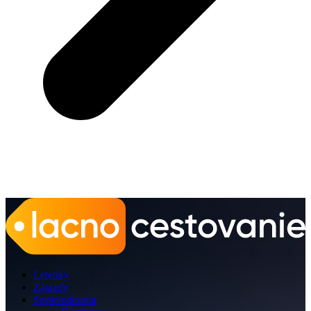
Letenky
Zájazdy
Sprievodcovia