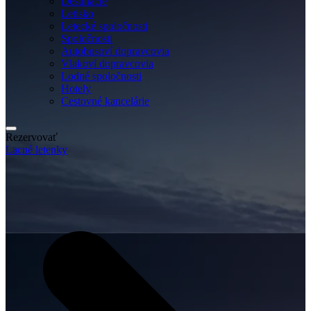
Destinácie
Letisko
Letecké spoločnosti
Spoločnosti
Autobusoví dopravcovia
Vlakoví dopravcovia
Lodné spoločnosti
Hotely
Cestovné kancelárie
Rezervovať
Lacné letenky